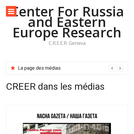
Aller
Center For Russia
au
and Eastern
contenu
Europe Research
C.R.E.E.R. Geneva
La page des médias
CREER dans les médias