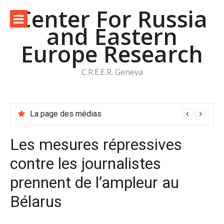
Aller
Center For Russia
au
and Eastern
contenu
Europe Research
C.R.E.E.R. Geneva
Guerre en Ukraine : Poutine, le rubicon et le nœud gordien
Les mesures répressives
contre les journalistes
prennent de l’ampleur au
Bélarus