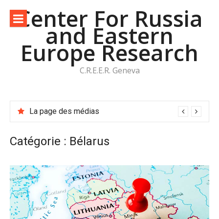
Aller
Center For Russia
au
and Eastern
contenu
Europe Research
C.R.E.E.R. Geneva
La page des médias
Catégorie :
Bélarus