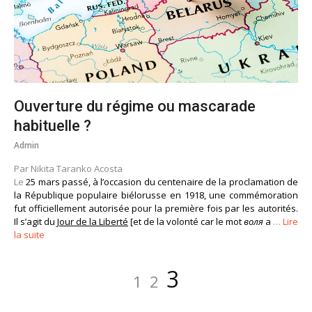
Ouverture du régime ou mascarade
habituelle ?
Admin
Par Nikita Taranko Acosta
Le
25 mars passé, à l’occasion du centenaire de la proclamation de
la République populaire biélorusse en 1918, une commémoration
fut officiellement autorisée pour la première fois par les autorités.
Il s’agit du
Jour de la Liberté
[et de la volonté car le mot
воля
a
…
Lire
la suite
Navigation
Page
Page
Page
3
1
2
des