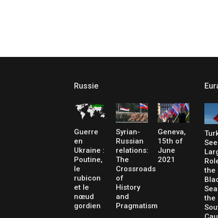
Russie
Eur
Guerre
Syrian-
Geneva,
Tur
en
Russian
15th of
See
Ukraine :
relations:
June
Lar
Poutine,
The
2021
Role
le
Crossroads
the
rubicon
of
Bla
et le
History
Sea
nœud
and
the
gordien
Pragmatism
Sou
Cau