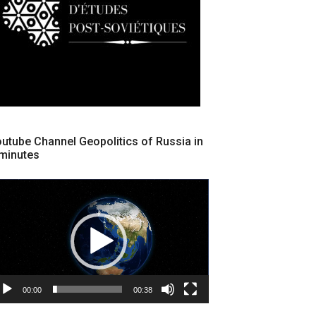
utube Channel Geopolitics of Russia in
minutes
cteur
déo
00:00
00:38