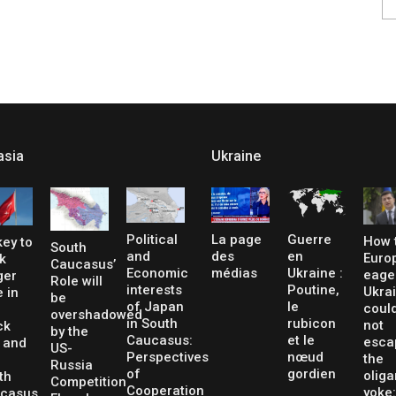
asia
Ukraine
La page
Guerre
Political
How 
key to
South
des
en
and
Euro
k
Caucasus’
médias
Ukraine :
Economic
eage
ger
Role will
Poutine,
interests
Ukra
 in
be
le
of Japan
coul
overshadowed
rubicon
in South
not
ck
by the
et le
Caucasus:
esca
 and
US-
nœud
Perspectives
the
Russia
gordien
of
oliga
th
Competition
Cooperation
yoke:
casus