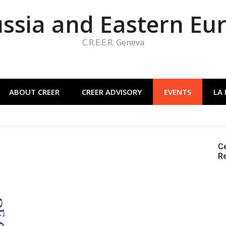
ussia and Eastern Eu
C.R.E.E.R. Geneva
ABOUT CREER
CREER ADVISORY
EVENTS
LA
Ce
Re