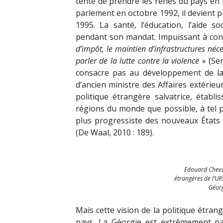
tente de prendre les rênes du pays en 
parlement en octobre 1992, il devient 
1995. La santé, l’éducation, l’aide so
pendant son mandat. Impuissant à cons
d’impôt, le maintien d’infrastructures n
parler de la lutte contre la violence
» (Ser
consacre pas au développement de la
d’ancien ministre des Affaires extérie
politique étrangère salvatrice, établ
régions du monde que possible, à tel p
plus progressiste des nouveaux États 
(De Waal, 2010 : 189).
Edouard Cheva
étrangères de l’UR
Géor
Mais cette vision de la politique étra
pays. La Géorgie est extrêmement p