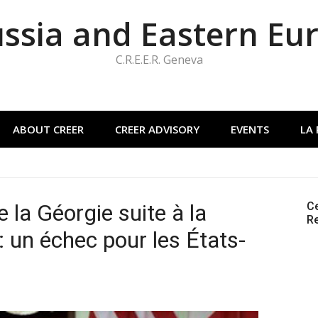
ussia and Eastern Eu
C.R.E.E.R. Geneva
ABOUT CREER
CREER ADVISORY
EVENTS
LA
 la Géorgie suite à la
Ce
Re
: un échec pour les États-