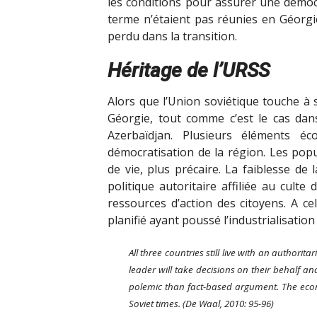
les conditions pour assurer une démocr
terme n’étaient pas réunies en Géorgie
perdu dans la transition.
Héritage de l’URSS
Alors que l’Union soviétique touche à
Géorgie, tout comme c’est le cas da
Azerbaïdjan. Plusieurs éléments éc
démocratisation de la région. Les po
de vie, plus précaire. La faiblesse de
politique autoritaire affiliée au cult
ressources d’action des citoyens. A c
planifié ayant poussé l’industrialisatio
All three countries still live with an authorit
leader will take decisions on their behalf and
polemic than fact-based argument. The econ
Soviet times. (De Waal, 2010: 95-96)