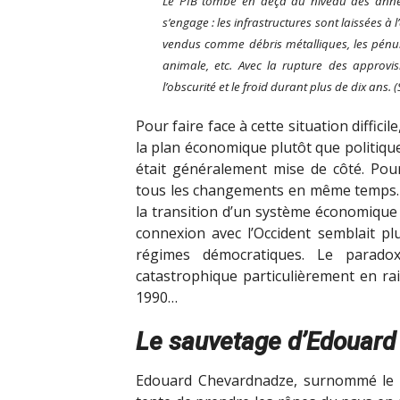
Le PIB tombe en deçà du niveau des anné
s’engage : les infrastructures sont laissées à 
vendus comme débris métalliques, les pénurie
animale, etc. Avec la rupture des approvi
l’obscurité et le froid durant plus de dix ans. 
Pour faire face à cette situation difficil
la plan économique plutôt que politiqu
était généralement mise de côté. Pourq
tous les changements en même temps. Ai
la transition d’un système économique
connexion avec l’Occident semblait pl
régimes démocratiques. Le paradox
catastrophique particulièrement en rai
1990…
Le sauvetage d’Edouar
Edouard Chevardnadze, surnommé le