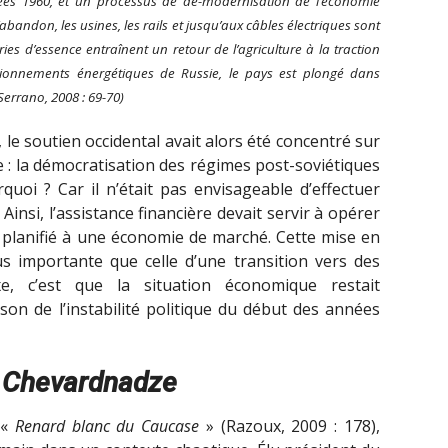
es 1960, et un processus de dé-modernisation de l’économie
l’abandon, les usines, les rails et jusqu’aux câbles électriques sont
s d’essence entraînent un retour de l’agriculture à la traction
sionnements énergétiques de Russie, le pays est plongé dans
(Serrano, 2008 : 69-70)
e, le soutien occidental avait alors été concentré sur
e : la démocratisation des régimes post-soviétiques
uoi ? Car il n’était pas envisageable d’effectuer
nsi, l’assistance financière devait servir à opérer
 planifié à une économie de marché. Cette mise en
us importante que celle d’une transition vers des
e, c’est que la situation économique restait
son de l’instabilité politique du début des années
d Chevardnadze
 «
Renard blanc du Caucase
» (Razoux, 2009 : 178),