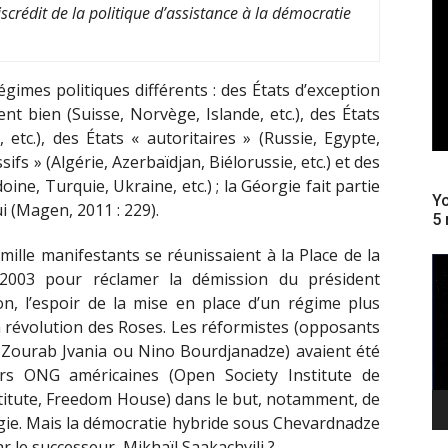
iscrédit de la politique d’assistance à la démocratie
gimes politiques différents : des États d’exception
nt bien (Suisse, Norvège, Islande, etc.), des États
 etc.), des États « autoritaires » (Russie, Egypte,
ifs » (Algérie, Azerbaïdjan, Biélorussie, etc.) et des
ne, Turquie, Ukraine, etc.) ; la Géorgie fait partie
Yo
 (Magen, 2011 : 229).
5 
 mille manifestants se réunissaient à la Place de la
Le
 2003 pour réclamer la démission du président
vi
on, l’espoir de la mise en place d’un régime plus
 révolution des Roses. Les réformistes (opposants
i, Zourab Jvania ou Nino Bourdjanadze) avaient été
rs ONG américaines (Open Society Institute de
titute, Freedom House) dans le but, notamment, de
rgie. Mais la démocratie hybride sous Chevardnadze
r le successeur, Mikhaïl Saakachvili ?