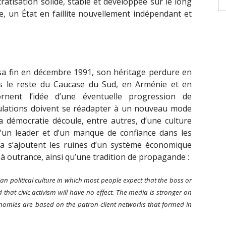
atisation solide, stable et développée sur le long
, un État en faillite nouvellement indépendant et
 sa fin en décembre 1991, son héritage perdure en
ns le reste du Caucase du Sud, en Arménie et en
ornent l’idée d’une éventuelle progression de
pulations doivent se réadapter à un nouveau mode
 la démocratie découle, entre autres, d’une culture
e d’un leader et d’un manque de confiance dans les
ela s’ajoutent les ruines d’un système économique
n à outrance, ainsi qu’une tradition de propagande :
arian political culture in which most people expect that the boss or
 that civic activism will have no effect. The media is stronger on
omies are based on the patron-client networks that formed in