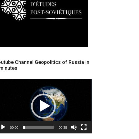
utube Channel Geopolitics of Russia in
minutes
cteur
déo
00:00
00:38