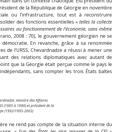
main dans un contexte chaotique. Élu président du
président de la République de Géorgie en novembre
ciale ou l’infrastructure, tout est à reconstruire
olider des fonctions essentielles «
telles la collecte
écessaires au fonctionnement de l’économie, sans même
rano, 2008 : 70), le gouvernement géorgien ne se
 démocratie. En revanche, grâce à sa renommée
ures de l’URSS, Chevardnadze a réussi à mener une
issant des relations diplomatiques avec autant de
oint que la Géorgie était perçue comme le pays le
indépendants, sans compter les trois États baltes
rdnadze, ministre des Affaires
SS (1985 à 1990) et président de la
gie (1992/1995-2003)
ngère ne rend pas compte de la situation interne du
auvre, «
l’un des États les plus pauvres de la CEI
»