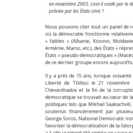
en novembre 2003, s’est-il soldé par le d
prônée par les États-Unis ?
Nous pouvons citer tout un panel de ré
où la démocratie fonctionne relativeme
« faibles » (Albanie, Kosovo, Moldavie,
Arménie, Maroc, etc.), des États « répress
États « pseudo-démocratiques » (Macédoi
de ce dernier groupe encore aujourd’hui
Il y a près de 15 ans, lorsque soixante
Liberté de Tbilissi le 21 novembre
Chevardnadze et la fin de la corrupti
démocratique se trouvait au cœur de la
politiques tels que Mikhaïl Saakachvil
soutenus financièrement par plusieu
George Soros, National Democratic Ins
favoriser la démocratisation de la Géo
a-t-elle vraiment été remise en cause pa