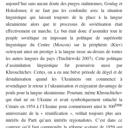
aujourd’hui sans aucun doute des purges staliniennes, Goulag et
Holodomor
, il ne faut pas les confondre avec la situation
linguistique qui laissait toujours de la place à la langue
ukrainienne alors que le processus de soviétisation était
effectivement en marche. Le but était donc d’assimiler tout le
peuple soviétique en imposant la politique de supériorité
linguistique du Centre (Moscou) sur la périphérie (Kiev)
octroyant ainsi un prestige à la langue russe au-dessus de toutes
les autres langues du pays (Truchlewski 2007). Cette politique
d’assimilation linguistique fut poursuivie aussi par
Khrouchtchev. Certes, on a eu une brève période de dégel et de
déstalinisation quand les Ukrainiens ont commencé à
revendiquer le retour à l’ukrainisation et exigeaient davantage de
poids pour la langue ukrainienne. Pourtant, même Khrouchtchev
qui était né en Ukraine et avait symboliquement rattaché la
ème
Crimée en 1954 à l’Ukraine pour commémorer ainsi le 300
anniversaire de la « réunification », veillait toujours plus aux
intérêts du Parti qu’aux intérêts régionalistes. C’est dans ce
contexte qu’il faut comprendre la réforme scolaire de 1959 qui