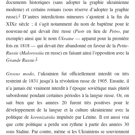
documents historiques (sans adopter la graphie ukrainienne
moderne) et certains romans (sous réserve d’adopter la graphie
1
russe).
D’autres interdictions mineures s’ajoutent à la fin du
XIXe siècle ; il s’agit notamment du nom de baptême pour le
nouveau-né qui devait être russe (
Piotr
en lieu de
Petro
, par
exemple
) ainsi que le nom
Ukraine
— apparut pour la première
fois en 1818 — qui devait être abandonné en faveur de la
Petite-
Russie
(
Malorossiia
en russe) en faisant ainsi l’opposition avec la
2
Grande Russie
.
Grosso modo
, l’ukrainien fut officiellement interdit ou très
restreint de 1831 jusqu’à la révolution russe de 1905. Ensuite, il
n’a jamais été vraiment interdit à l’époque soviétique mais plutôt
subordonné pendant certaines périodes à la langue russe. Or, on
sait bien que les années 20 furent très positives pour le
développement de la langue et la culture ukrainienne avec la
politique de
korenizatsiïa
impulsée par Lénine. Il est aussi vrai
que cette politique a perdu son rythme à partir des années 30
sous Staline. Par contre, même si les Ukrainiens se souviennent