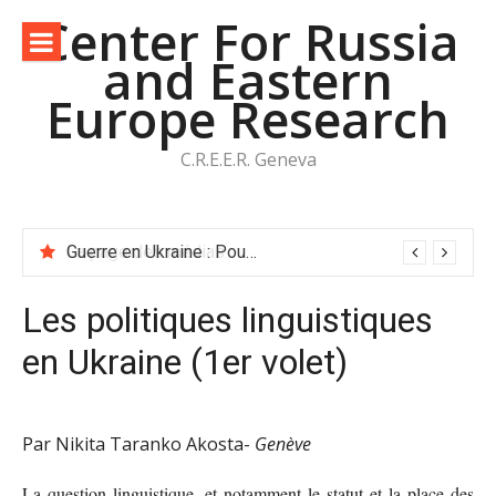
Aller
Center For Russia
au
and Eastern
contenu
Europe Research
C.R.E.E.R. Geneva
Guerre en Ukraine : Poutine, le rubicon et le nœud gordien
Les politiques linguistiques
en Ukraine (1er volet)
Par Nikita Taranko Akosta-
Genève
La question linguistique, et notamment le statut et la place des