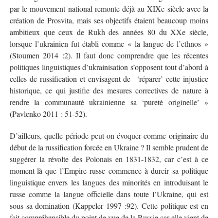
par le mouvement national remonte déjà au XIXe siècle avec la
création de Prosvita, mais ses objectifs étaient beaucoup moins
ambitieux que ceux de Rukh des années 80 du XXe siècle,
lorsque l’ukrainien fut établi comme « la langue de l’ethnos »
(Stoumen 2014 :2). Il faut donc comprendre que les récentes
politiques linguistiques d’ukrainisation s’opposent tout d’abord à
celles de russification et envisagent de ‘réparer’ cette injustice
historique, ce qui justifie des mesures correctives de nature à
rendre la communauté ukrainienne sa ‘pureté originelle’ »
(Pavlenko 2011 : 51-52).
D’ailleurs, quelle période peut-on évoquer comme originaire du
début de la russification forcée en Ukraine ? Il semble prudent de
suggérer la révolte des Polonais en 1831-1832, car c’est à ce
moment-là que l’Empire russe commence à durcir sa politique
linguistique envers les langues des minorités en introduisant le
russe comme la langue officielle dans toute l’Ukraine, qui est
sous sa domination (Kappeler 1997 :92). Cette politique est en
fait compréhensible du point de vue de la Russie car elle vient de